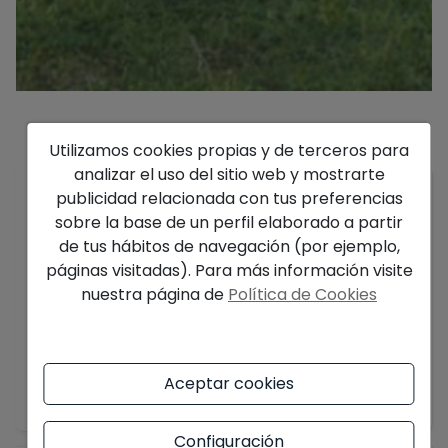
Utilizamos cookies propias y de terceros para
Descripción
analizar el uso del sitio web y mostrarte
publicidad relacionada con tus preferencias
Apartamento Levigo disponible para 4
sobre la base de un perfil elaborado a partir
personas, ideal para una familia, en la
de tus hábitos de navegación (por ejemplo,
conocida urbanización Arenal Park I.
páginas visitadas). Para más información visite
La vivienda:
nuestra página de
Política de Cookies
Apartamento Levigo consta de una sola planta
donde se encuentra el salón/comedor con sofá-
camá con dos colchones de 90, Smart TV y aire
Aceptar cookies
Mostrar más
acondicionado, una cocina abierta totalmente
equipada para uso vacacional, una habitación
Configuración
con cama de 135x200 y ventilador de techo con