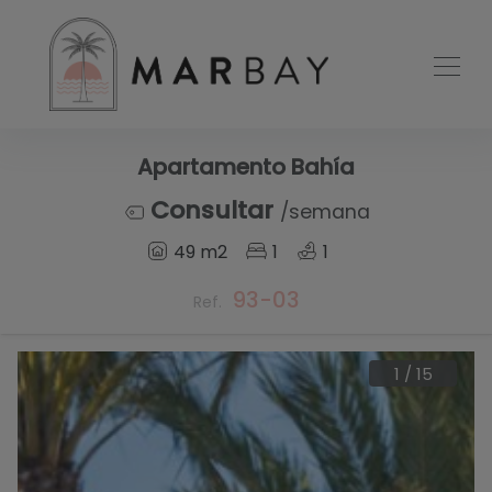
Apartamento Bahía
Consultar
/semana
49 m2
1
1
93-03
Ref.
1
/
15