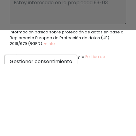
Información básica sobre protección de datos en base al
Reglamento Europeo de Protección de datos (UE)
2016/679 (RGPD).
+ Info
He leído y acepto el
Aviso Legal
y la
Política de
Gestionar consentimiento
privacidad
Acepto envíos comerciales
Enviar solicitud
Contáctanos por
WhatsApp