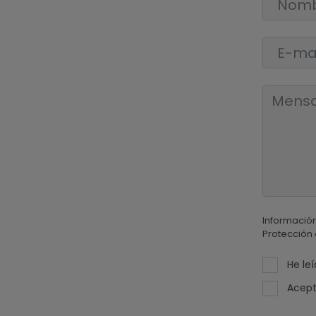
Informació
Protección 
He le
Acept