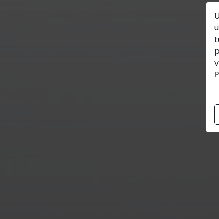
U
u
t
p
v
P